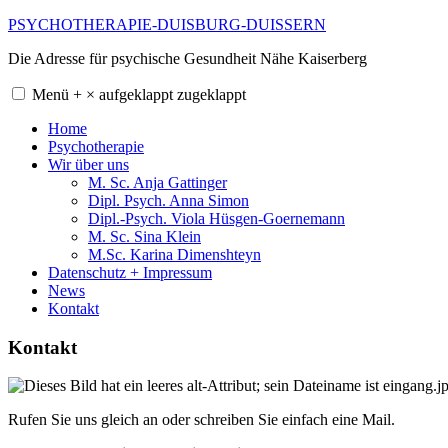
Zum
PSYCHOTHERAPIE-DUISBURG-DUISSERN
Inhalt
Die Adresse für psychische Gesundheit Nähe Kaiserberg
springen
Menü
+
×
aufgeklappt
zugeklappt
Home
Psychotherapie
Wir über uns
M. Sc. Anja Gattinger
Dipl. Psych. Anna Simon
Dipl.-Psych. Viola Hüsgen-Goernemann
M. Sc. Sina Klein
M.Sc. Karina Dimenshteyn
Datenschutz + Impressum
News
Kontakt
Kontakt
Rufen Sie uns gleich an oder schreiben Sie einfach eine Mail.